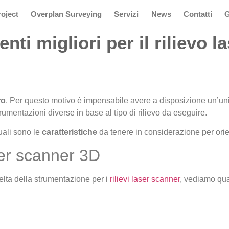
oject
Overplan Surveying
Servizi
News
Contatti
G
nti migliori per il rilievo 
ro
. Per questo motivo è impensabile avere a disposizione un’uni
rumentazioni diverse in base al tipo di rilievo da eseguire.
ali sono le
caratteristiche
da tenere in considerazione per orien
ser scanner 3D
celta della strumentazione per i
rilievi laser scanner
, vediamo qua