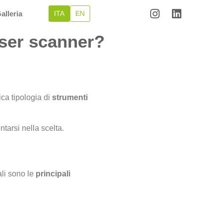
alleria
ITA
EN
laser scanner?
ca tipologia di
strumenti
tarsi nella scelta.
li sono le
principali