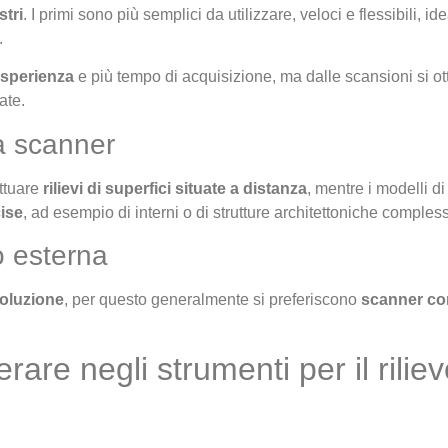
stri
. I primi sono più semplici da utilizzare, veloci e flessibili, id
.
sperienza
e più tempo di acquisizione, ma dalle scansioni si 
ate.
a scanner
ettuare
rilievi di superfici situate a distanza
, mentre i modelli d
cise
, ad esempio di interni o di strutture architettoniche compless
o esterna
soluzione
, per questo generalmente si preferiscono
scanner co
rare negli strumenti per il riliev