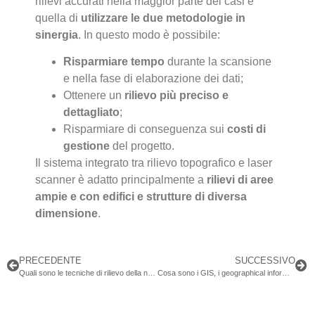
rilievi accurati nella maggior parte dei casi è
quella di
utilizzare le due metodologie in
sinergia
. In questo modo è possibile:
Risparmiare tempo
durante la scansione
e nella fase di elaborazione dei dati;
Ottenere un
rilievo più preciso e
dettagliato
;
Risparmiare di conseguenza sui
costi di
gestione
del progetto.
Il sistema integrato tra rilievo topografico e laser
scanner è adatto principalmente a
rilievi di aree
ampie e con edifici e strutture di diversa
dimensione
.
PRECEDENTE
SUCCESSIVO
Quali sono le tecniche di rilievo della nuvola di punti?
Cosa sono i GIS, i geographical information system?