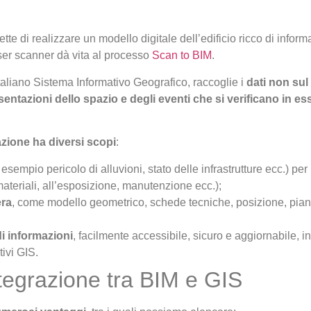
tte di realizzare un modello digitale dell’edificio ricco di informa
aser scanner dà vita al processo
Scan to BIM
.
 italiano Sistema Informativo Geografico, raccoglie i
dati non sul
sentazioni dello spazio e degli eventi che si verificano in es
azione ha diversi scopi
:
esempio pericolo di alluvioni, stato delle infrastrutture ecc.) per
 materiali, all’esposizione, manutenzione ecc.);
era
, come modello geometrico, schede tecniche, posizione, piani te
i informazioni
, facilmente accessibile, sicuro e aggiornabile, in
tivi GIS.
ntegrazione tra BIM e GIS