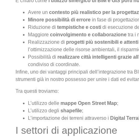
È chiaro come
l’utilizzo sinergico di BIM e GIS porti 
Avere un
contesto più realistico per la progetta
Minore possibilità di errore
in fase di progettazio
Riduzione di
tempistiche e costi
di esecuzione de
Maggiore
coinvolgimento e collaborazione
tra i
Realizzazione di
progetti più sostenibili e attenti 
l’ottimizzazione delle risorse ambientali, il risparm
Possibilità di
realizzare città intelligenti grazie all
condiviso di coordinate.
Infine, uno dei vantaggi principali dell’integrazione tr
strumenti già in nostro possesso per unire i dati ed evitar
Tra questi troviamo:
L’utilizzo delle
mappe Open Street Map
;
L’utilizzo degli
shapefile
;
L’importazione dei terreni attraverso i
Digital Terr
I settori di applicazione