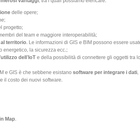
numerosi vantaggi
, tra i quali possiamo elencare:
zione
delle opere;
ne;
l progetto;
 membri del team e maggiore interoperabilità;
al territorio
. Le informazioni di GIS e BIM possono essere usate 
io energetico, la sicurezza ecc.;
’utilizzo dell’IoT
e della possibilità di connettere gli oggetti tra 
a BIM e GIS è che sebbene esistano
software per integrare
i dati
,
e il costo dei nuovi software.
ain Map
.