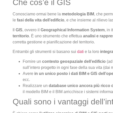
Che cos’è il GIS
Conosciamo ormai bene la
metodologia BIM
, che perme
le
fasi della vita dell’edificio
, e che insieme al rilievo l
Il
GIS
, ovvero il
Geographical Information System
, in
territorio
. È uno strumento che effettua
analisi e rappre
corretta gestione e pianificazione del territorio.
Entrambi gli strumenti si basano sui
dati
e la loro
integr
Fornire un
contesto geospaziale dell’edificio
(ad 
sull’intero progetto in ogni fase della sua vita (dai
Avere
in un unico posto i dati BIM e GIS dell’op
ecc.
Realizzare un
database unico ancora più ricco d
il modello BIM e il BIM arricchisce i sistemi informa
Quali sono i vantaggi dell’i