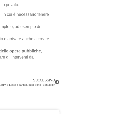
llo privato.
pi in cui è necessario tenere
ompleto, ad esempio di
orio e arrivare anche a creare
delle opere pubbliche
,
re gli interventi da
SUCCESSIVO
ia BIM e Laser scanner, quali sono i vantaggi?