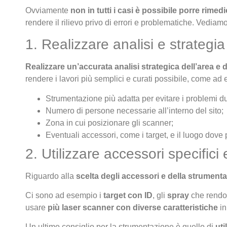
Ovviamente
non in tutti i casi è possibile porre rimedi
rendere il rilievo privo di errori e problematiche. Vediam
1. Realizzare analisi e strategi
Realizzare un’accurata analisi strategica dell’area e
rendere i lavori più semplici e curati possibile, come ad
Strumentazione più adatta per evitare i problemi dur
Numero di persone necessarie all’interno del sito;
Zona in cui posizionare gli scanner;
Eventuali accessori, come i target, e il luogo dove 
2. Utilizzare accessori specifi
Riguardo alla
scelta degli accessori e della strument
Ci sono ad esempio i
target con ID
, gli
spray
che rendon
usare
più laser scanner con diverse caratteristiche
in
Un ultimo consiglio per la strumentazione è quello di
uti