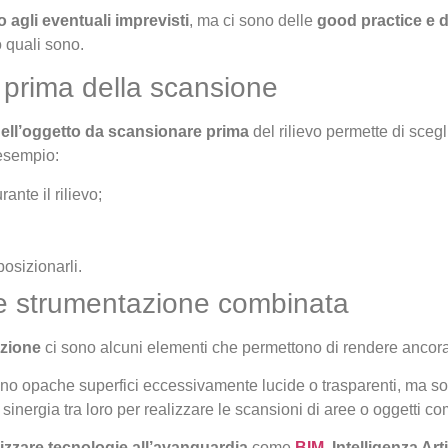
o agli eventuali imprevisti
, ma ci sono delle
good practice e d
o quali sono.
a prima della scansione
 dell’oggetto da scansionare prima
del rilievo permette di scegl
 esempio:
ante il rilievo;
posizionarli.
ci e strumentazione combinata
azione
ci sono alcuni elementi che permettono di rendere ancora p
o opache superfici eccessivamente lucide o trasparenti, ma sop
 sinergia tra loro per realizzare le scansioni di aree o oggetti c
lizzare tecnologie all’avanguardia
come
BIM
,
Intelligenza Arti