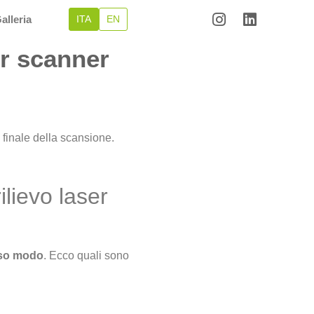
alleria
ITA
EN
er scanner
 finale della scansione.
lievo laser
sso modo
. Ecco quali sono