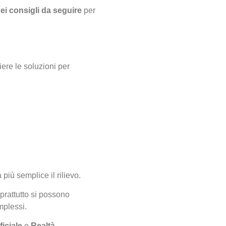
ei consigli
da seguire
per
iere le soluzioni per
iù semplice il rilievo.
rattutto si possono
omplessi.
ficiale
o
Realtà