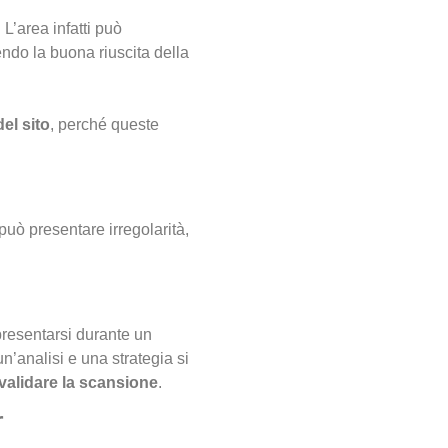
 L’area infatti può
do la buona riuscita della
el sito
, perché queste
 può presentare irregolarità,
presentarsi durante un
un’analisi e una strategia si
nvalidare la scansione
.
r