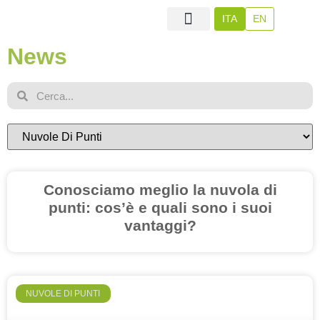
ITA
EN
News
Chi Siamo
Overplan Project
Overplan Surveying
Categorie
Conosciamo meglio la nuvola di
punti: cos’è e quali sono i suoi
vantaggi?
NUVOLE DI PUNTI